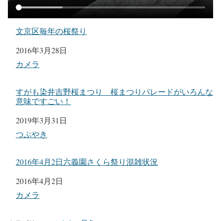
文京区毎年の桜祭り
日付
2016年3月28日
関連理由
カメラ
すがも染井吉野桜まつり 桜まつりパレードがいろんな
意味ですごい！
日付
2019年3月31日
関連理由
つぶやき
2016年4月2日六義園さくら祭り混雑状況
日付
2016年4月2日
関連理由
カメラ