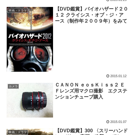
【DVD鑑賞】バイオハザード２０
映画・ドラマ
１２ クライシス・オブ・ジ・ア
ース（制作年２００９年）をみて
2015.01.12
ＣＡＮＯＮ ｅｏｓＫｉｓｓ２ Ｅ
カメラ
Ｆレンズ用マクロ撮影 エクステ
ンションチューブ購入
2015.01.07
【DVD鑑賞】300 〈スリーハンド
映画・ドラマ