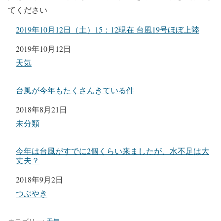
てください
2019年10月12日（土）15：12現在 台風19号ほぼ上陸
日付
2019年10月12日
関連理由
天気
台風が今年もたくさんきている件
日付
2018年8月21日
関連理由
未分類
今年は台風がすでに2個くらい来ましたが、水不足は大
丈夫？
日付
2018年9月2日
関連理由
つぶやき