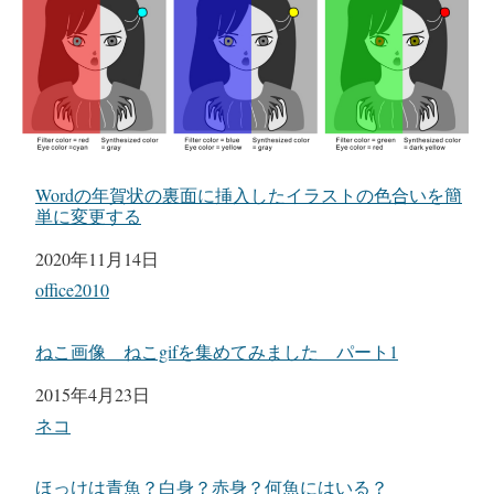
Wordの年賀状の裏面に挿入したイラストの色合いを簡
単に変更する
日付
2020年11月14日
関連理由
office2010
ねこ画像 ねこgifを集めてみました パート1
日付
2015年4月23日
関連理由
ネコ
ほっけは青魚？白身？赤身？何魚にはいる？