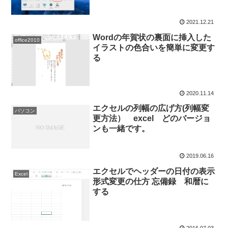
2021.12.21
Wordの年賀状の裏面に挿入した
office2010
イラストの色合いを簡単に変更す
る
2020.11.14
エクセルの列幅の広げ方(列幅変
パソコン
更方法） excel どのバージョ
ンも一緒です。
2019.06.16
エクセルでヘッダーの日付の表示
Excel
形式変更の仕方 忘備録 和暦に
する