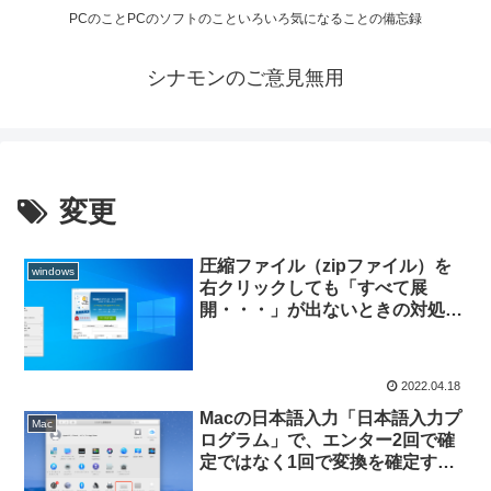
PCのことPCのソフトのこといろいろ気になることの備忘録
シナモンのご意見無用
変更
圧縮ファイル（zipファイル）を
windows
右クリックしても「すべて展
開・・・」が出ないときの対処法
（Winzipの対処法）
2022.04.18
Macの日本語入力「日本語入力プ
Mac
ログラム」で、エンター2回で確
定ではなく1回で変換を確定する
方法