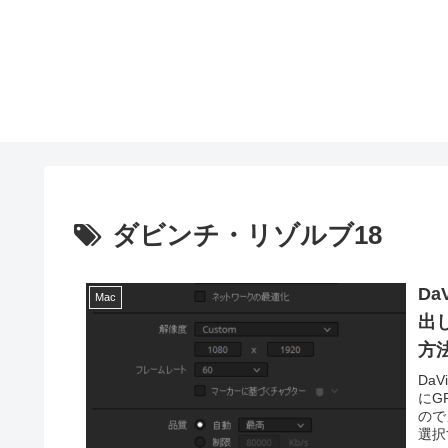
ダビンチ・リゾルブ18
Da
Mac
出
方
Da
にG
ので
選択