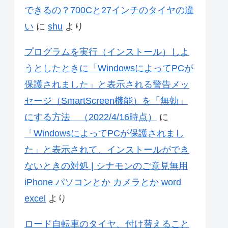
できるの？700Cと27インチのタイヤの違
い
に
shu
より
プログラムを実行（インストール）しよ
うとしたときに「WindowsによってPCが
保護されました」と表示される警告メッ
セージ（SmartScreen機能）を「無効」
にする方法 （2022/4/16時点）
に
「WindowsによってPCが保護されまし
た」と表示されて、インストールができ
ないときの対処 | シナモンのご意見無用
iPhone パソコンとか カメラとか word
excel
より
ロード自転車のタイヤ、付け替えること