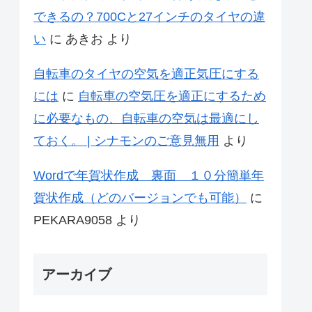
できるの？700Cと27インチのタイヤの違
い
に
あきお
より
自転車のタイヤの空気を適正気圧にする
には
に
自転車の空気圧を適正にするため
に必要なもの、自転車の空気は最適にし
ておく。 | シナモンのご意見無用
より
Wordで年賀状作成 裏面 １０分簡単年
賀状作成（どのバージョンでも可能）
に
PEKARA9058
より
アーカイブ