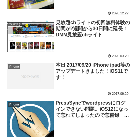
2020.12.22
見放題chライトの初回無料体験の
つぶやき
期間が2週間から30日間に延長！
DMM見放題chライト
2020.03.29
本日 2017/09/20 iPhone ipad等の
iPhone
アップデートきました！iOS11で
す！
2017.09.20
PressSyncでwordpressにログ
iPhone
インできない問題。iOS12になっ
て忘れてしまったので忘備録 他
のアプリでも使えます。