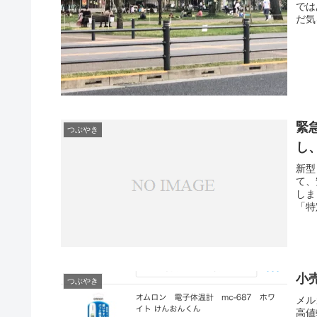
では
だ気
緊
つぶやき
し
新型
て、
しま
「特
小
つぶやき
メル
高値