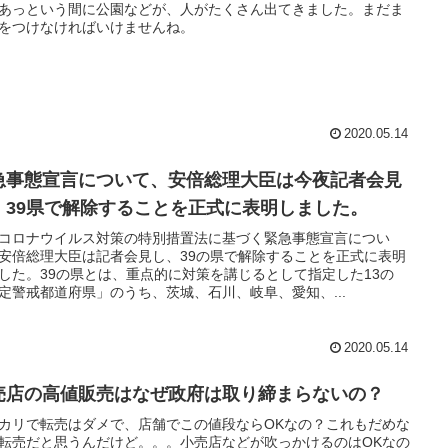
あっという間に公園などが、人がたくさん出てきました。まだま
をつけなければいけませんね。
2020.05.14
急事態宣言について、安倍総理大臣は今夜記者会見
、39県で解除することを正式に表明しました。
コロナウイルス対策の特別措置法に基づく緊急事態宣言につい
安倍総理大臣は記者会見し、39の県で解除することを正式に表明
した。39の県とは、重点的に対策を講じるとして指定した13の
定警戒都道府県」のうち、茨城、石川、岐阜、愛知、...
2020.05.14
売店の高値販売はなぜ政府は取り締まらないの？
カリで転売はダメで、店舗でこの値段ならOKなの？これもだめな
転売だと思うんだけど。。。小売店などが吹っかけるのはOKなの