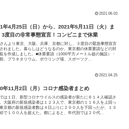
2021.06.03
21年4月25日（日）から、2021年5月11日（火）ま
、3度目の非常事態宣言！コンビニまで休業
Kさんより東京、大阪、兵庫、京都に対し、３度目の緊急事態宣言
されました。暮らしはどうなるのか。東京都の休業要請などの対
覧を作成しました。■休業要請（1000平方メートル超の施設）・
館、プラネタリウム、ボウリング場、スポーツク...
2021.04.25
020年11月2日（月）コロナ感染者まとめ
では１日、新型コロナウイルスの感染者が新たに６１４人確認さ
。大阪府の新規感染者は１２３人で、東京都の１１６人を上回っ
東京都の新規感染者数は４日ぶりに２００人を下回ったが、１３
続で１００人を超えた。都によると、年代別では２０代...