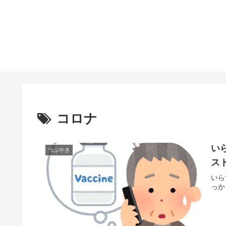
コロナ
い
つぶやき
ス
いら
っか