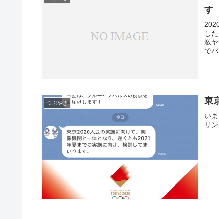
す
20
した
激ヤ
でパ
東
つぶやき
いま
リン