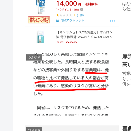
はな
ら仕
厚
つぶやき
高
営業
り、
何を
喜
つぶやき