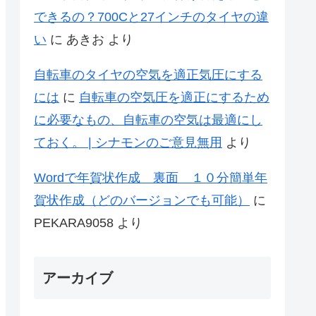
できるの？700Cと27インチのタイヤの違
い
に
あきお
より
自転車のタイヤの空気を適正気圧にする
には
に
自転車の空気圧を適正にするため
に必要なもの、自転車の空気は最適にし
ておく。 | シナモンのご意見無用
より
Wordで年賀状作成 裏面 １０分簡単年
賀状作成（どのバージョンでも可能）
に
PEKARA9058
より
アーカイブ