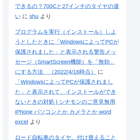
できるの？700Cと27インチのタイヤの違
い
に
shu
より
プログラムを実行（インストール）しよ
うとしたときに「WindowsによってPCが
保護されました」と表示される警告メッ
セージ（SmartScreen機能）を「無効」
にする方法 （2022/4/16時点）
に
「WindowsによってPCが保護されまし
た」と表示されて、インストールができ
ないときの対処 | シナモンのご意見無用
iPhone パソコンとか カメラとか word
excel
より
ロード自転車のタイヤ、付け替えること