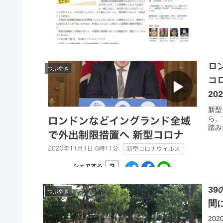
ロ
つぶやき
コ
2
新型
ら、
踏み
3
つぶやき
間
20