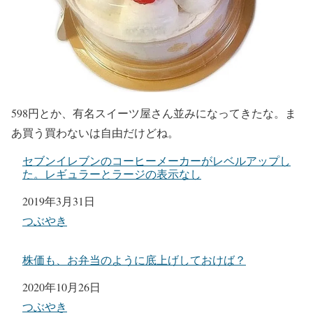
598円とか、有名スイーツ屋さん並みになってきたな。ま
あ買う買わないは自由だけどね。
セブンイレブンのコーヒーメーカーがレベルアップし
た。レギュラーとラージの表示なし
日付
2019年3月31日
関連理由
つぶやき
株価も、お弁当のように底上げしておけば？
日付
2020年10月26日
関連理由
つぶやき