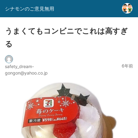
シナモンのご意見無用
うまくてもコンビニでこれは高すぎ
る
6年前
safety_dream-
gongon@yahoo.co.jp