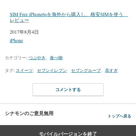
SIM Free iPhone6sを海外から購入し、格安SIMを使う
レビュー
日付
2017年8月4日
関連理由
iPhone
カテゴリー:
つぶやき
、
食べ物
タグ:
スイーツ
、
セブンイレブン
、
セブングループ
、
高すぎ
コメントする
シナモンのご意見無用
トップへ戻る
モバイルバージョンを終了