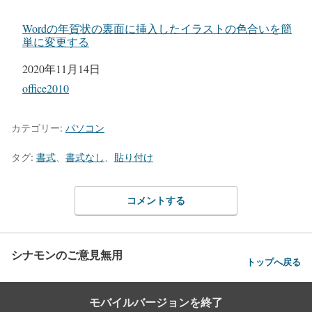
Wordの年賀状の裏面に挿入したイラストの色合いを簡
単に変更する
日付
2020年11月14日
関連理由
office2010
カテゴリー:
パソコン
タグ:
書式
、
書式なし
、
貼り付け
コメントする
シナモンのご意見無用
トップへ戻る
モバイルバージョンを終了