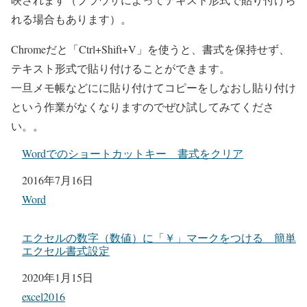
れる場合もあります）。
Chromeだと「Ctrl+Shift+V」を使うと、書式を保持せず、
テキスト形式で貼り付けることができます。
一旦メモ帳などにに貼り付けてコピーをしなおし貼り付け
という作業がなくなりますのでぜひ試してみてくださ
い。。
Wordでのショートカットキー 書式をクリア
日付
2016年7月16日
関連理由
Word
エクセルの数字（数値）に「￥」マークをつける 簡単
エクセル書式設定
日付
2020年1月15日
関連理由
excel2016